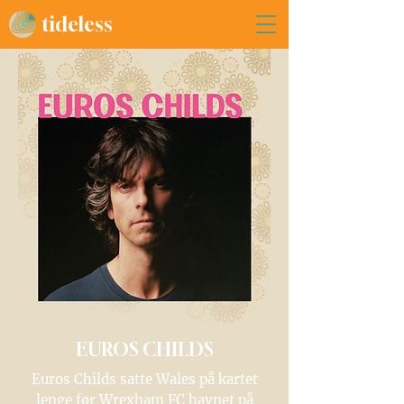
tideless
EUROS CHILDS
Euros Childs satte Wales på kartet
lenge før Wrexham FC havnet på