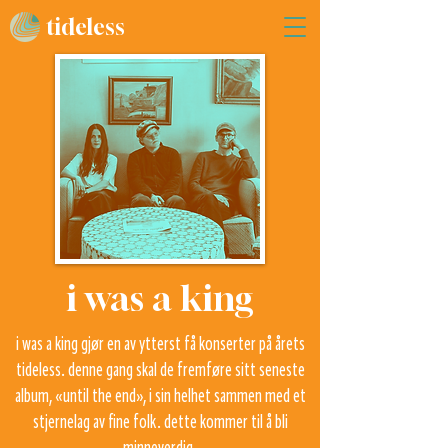
tideless
i was a king
i was a king gjør en av ytterst få konserter på årets
tideless. denne gang skal de fremføre sitt seneste
album, «until the end», i sin helhet sammen med et
stjernelag av fine folk. dette kommer til å bli