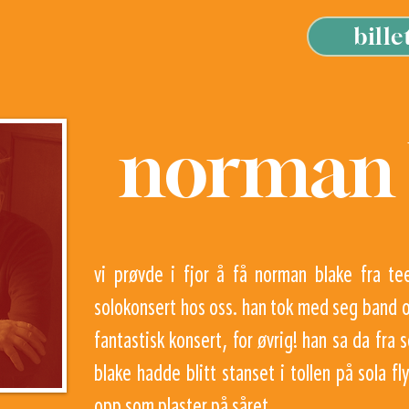
bille
norman 
vi prøvde i fjor å få norman blake fra te
solokonsert hos oss. han tok med seg band og
fantastisk konsert, for øvrig! han sa da fra
blake hadde blitt stanset i tollen på sola fl
opp som plaster på såret.