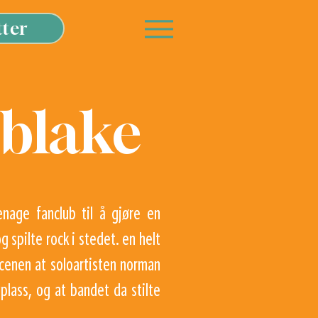
tter
blake
enage fanclub til å gjøre en
 spilte rock i stedet. en helt
 scenen at soloartisten norman
yplass, og at bandet da stilte