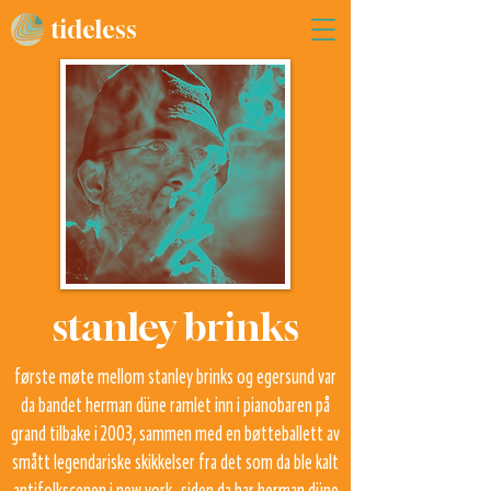
tideless
stanley brinks
første møte mellom stanley brinks og egersund var
da bandet herman düne ramlet inn i pianobaren på
grand tilbake i 2003, sammen med en bøtteballett av
smått legendariske skikkelser fra det som da ble kalt