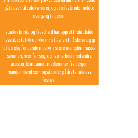
antifolkscenen i new york. siden da har herman düne
gått over til solokarrierer, og stanley brinks meldte
overgang til berlin.
stanley brinks og freschard har opprettholdt både
livsstil, estetikk og ikke minst evnen til å skrive og gi
ut utrolig fengende musikk, i store mengder. musikk
sammen, hver for seg, og i samarbeid med andre
artister, blant annet medlemmer fra bergen
mandolinband som også spiller på årets tideless
festival.
bandcamp
tilbake til program