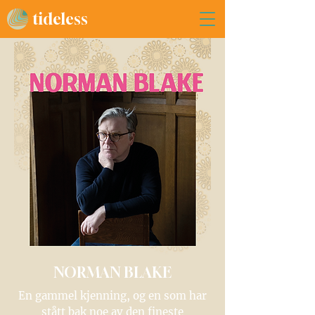
tideless
NORMAN BLAKE
En gammel kjenning, og en som har
stått bak noe av den fineste