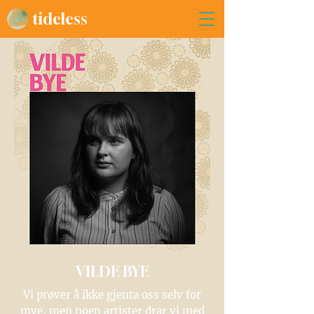
tideless
VILDE BYE
Vi prøver å ikke gjenta oss selv for
mye, men noen artister drar vi med